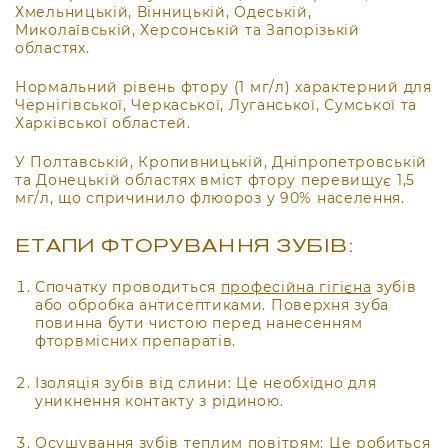
Хмельницькій, Вінницькій, Одеській,
Миколаївській, Херсонській та Запорізькій
областях.
Нормальний рівень фтору (1 мг/л) характерний для
Чернігівської, Черкаської, Луганської, Сумської та
Харківської областей.
У Полтавській, Кропивницькій, Дніпропетровській
та Донецькій областях вміст фтору перевищує 1,5
мг/л, що спричинило флюороз у 90% населення.
ЕТАПИ ФТОРУВАННЯ ЗУБІВ:
Спочатку проводиться
професійна гігієна
зубів
або обробка антисептиками. Поверхня зуба
повинна бути чистою перед нанесенням
фторвмісних препаратів.
Ізоляція зубів від слини: Це необхідно для
уникнення контакту з рідиною.
Осушування зубів теплим повітрям: Це робиться