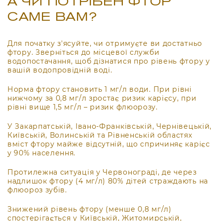
А ЧИ ПОТРІБЕН ФТОР
САМЕ ВАМ?
Для початку з'ясуйте, чи отримуєте ви достатньо
фтору. Зверніться до місцевої служби
водопостачання, щоб дізнатися про рівень фтору у
вашій водопровідній воді.
Норма фтору становить 1 мг/л води. При рівні
нижчому за 0,8 мг/л зростає ризик карієсу, при
рівні вище 1,5 мг/л – ризик флюорозу.
У Закарпатській, Івано-Франківській, Чернівецькій,
Київській, Волинській та Рівненській областях
вміст фтору майже відсутній, що спричиняє карієс
у 90% населення.
Протилежна ситуація у Червонограді, де через
надлишок фтору (4 мг/л) 80% дітей страждають на
флюороз зубів.
Знижений рівень фтору (менше 0,8 мг/л)
спостерігається у Київській, Житомирській,