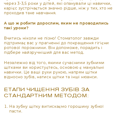
через 3-3,5 роки у дітей, які опанували ці навички,
карієс зустрічається значно рідше, ніж у тих, хто не
проходив таке навчання.
А що ж робити дорослим, яким не проводились
такі уроки?
Вчитись ніколи не пізно! Стоматолог завжди
підтримає вас у прагненні до покращення гігієни
ротової порожнини. Він допоможе, порадить і
підбере найзручніший для вас метод.
Незалежно від того, якими сучасними зубними
щітками ви користуєтесь, основою є мануальні
навички. Це ваші рухи рукою, напрям щітки
відносно зубів, натиск щітки та інші нюанси.
ЕТАПИ ЧИЩЕННЯ ЗУБІВ ЗА
СТАНДАРТНИМ МЕТОДОМ:
На зубну щітку витискаємо горошину зубної
пасти.