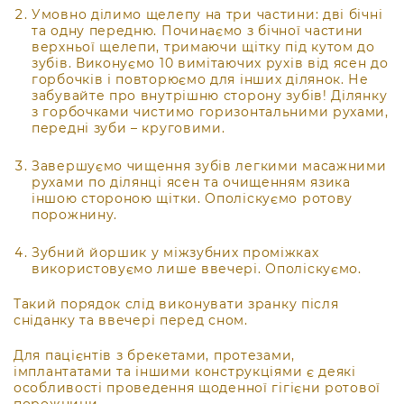
Умовно ділимо щелепу на три частини: дві бічні
та одну передню. Починаємо з бічної частини
верхньої щелепи, тримаючи щітку під кутом до
зубів. Виконуємо 10 вимітаючих рухів від ясен до
горбочків і повторюємо для інших ділянок. Не
забувайте про внутрішню сторону зубів! Ділянку
з горбочками чистимо горизонтальними рухами,
передні зуби – круговими.
Завершуємо чищення зубів легкими масажними
рухами по ділянці ясен та очищенням язика
іншою стороною щітки. Ополіскуємо ротову
порожнину.
Зубний йоршик у міжзубних проміжках
використовуємо лише ввечері. Ополіскуємо.
Такий порядок слід виконувати зранку після
сніданку та ввечері перед сном.
Для пацієнтів з брекетами, протезами,
імплантатами та іншими конструкціями є деякі
особливості проведення щоденної гігієни ротової