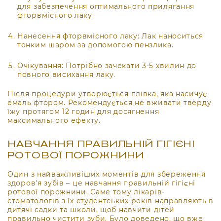
для забезпечення оптимального прилягання
фторвмісного лаку.
Нанесення фторвмісного лаку: Лак наноситься
тонким шаром за допомогою пензлика.
Очікування: Потрібно зачекати 3-5 хвилин до
повного висихання лаку.
Після процедури утворюється плівка, яка насичує
емаль фтором. Рекомендується не вживати тверду
їжу протягом 12 годин для досягнення
максимального ефекту.
НАВЧАННЯ ПРАВИЛЬНІЙ ГІГІЄНІ
РОТОВОЇ ПОРОЖНИНИ
Один з найважливіших моментів для збереження
здоров'я зубів – це навчання правильній гігієні
ротової порожнини. Саме тому лікарів-
стоматологів з їх студентських років направляють в
дитячі садки та школи, щоб навчити дітей
правильно чистити зуби. Було доведено, що вже