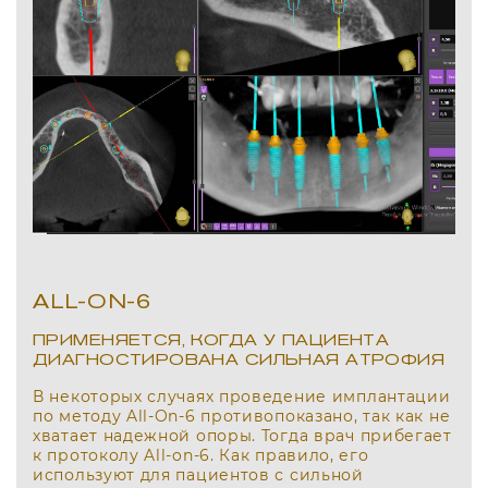
ALL-ON-6
ПРИМЕНЯЕТСЯ, КОГДА У ПАЦИЕНТА
ДИАГНОСТИРОВАНА СИЛЬНАЯ АТРОФИЯ
В некоторых случаях проведение имплантации
по методу All-On-6 противопоказано, так как не
хватает надежной опоры. Тогда врач прибегает
к протоколу All-on-6. Как правило, его
используют для пациентов с сильной